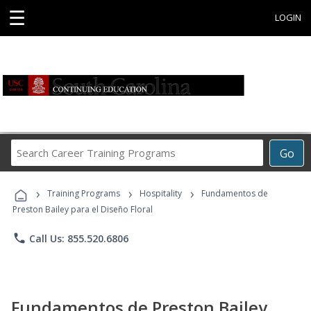
☰
LOGIN
Search
Go
Career
Training
›
›
›
Programs
Training Programs
Hospitality
Fundamentos de
Preston Bailey para el Diseño Floral
phone
Call Us: 855.520.6806
Fundamentos de Preston Bailey