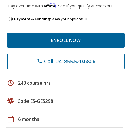
Affirm
Pay over time with
. See if you qualify at checkout.
Payment & Funding:
view your options
ENROLL NOW
Call Us: 855.520.6806
phone
schedule
240 course hrs
Code ES-GES298
calendar_today
6 months