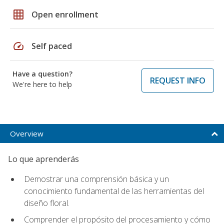
grid_on
Open enrollment
speed
Self paced
Have a question?
REQUEST INFO
We're here to help
Overview
Lo que aprenderás
Demostrar una comprensión básica y un
conocimiento fundamental de las herramientas del
diseño floral.
Comprender el propósito del procesamiento y cómo