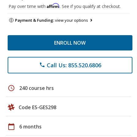
Affirm
Pay over time with
. See if you qualify at checkout.
Payment & Funding:
view your options
ENROLL NOW
Call Us: 855.520.6806
phone
schedule
240 course hrs
Code ES-GES298
calendar_today
6 months