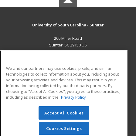
University of South Carolina - Sumter
200 Miller Road
Sumter, SC 29150 US
MAIN CONTENT
Career Training
We and our partners may use cookies, pixels, and similar
technologies to collect information about you, including about
ADDITIONAL RESOURCES
your browsing activities and devices. This may result in your
information being collected by our third-party partners. By
Military
Student Blog
choosing to "Accept All Cookies", you agree to these practices,
Financial Assistance
including as described in the
Privacy Policy
Help
Accept All Cookies
© 2026 ed2go, a division of Cengage Learning. All rights
reserved. The material on this site cannot be reproduced or
redistributed unless you have obtained prior written
Cookies Settings
permission from Cengage Learning.
Privacy Policy