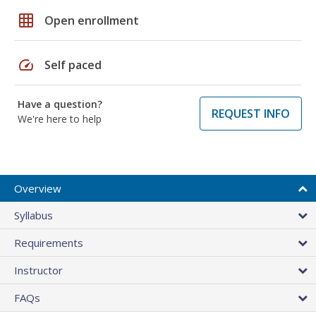
grid_on
Open enrollment
speed
Self paced
Have a question?
REQUEST INFO
We're here to help
Overview
Syllabus
Requirements
Instructor
FAQs