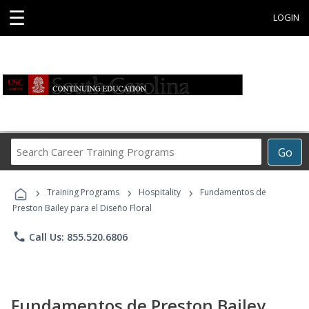
☰
LOGIN
Search
Go
Career
Training
›
›
›
Programs
Training Programs
Hospitality
Fundamentos de
Preston Bailey para el Diseño Floral
phone
Call Us: 855.520.6806
Fundamentos de Preston Bailey