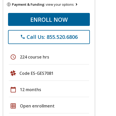
Payment & Funding:
view your options
ENROLL NOW
Call Us: 855.520.6806
phone
schedule
224 course hrs
Code ES-GES7081
calendar_today
12 months
grid_on
Open enrollment