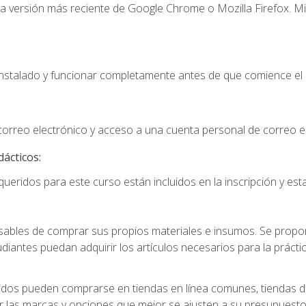
la versión más reciente de Google Chrome o Mozilla Firefox. Mi
instalado y funcionar completamente antes de que comience el 
 correo electrónico y acceso a una cuenta personal de correo e
dácticos:
ueridos para este curso están incluidos en la inscripción y esta
ables de comprar sus propios materiales e insumos. Se proporc
diantes puedan adquirir los artículos necesarios para la práctic
idos pueden comprarse en tiendas en línea comunes, tiendas de
r las marcas y opciones que mejor se ajusten a su presupuesto