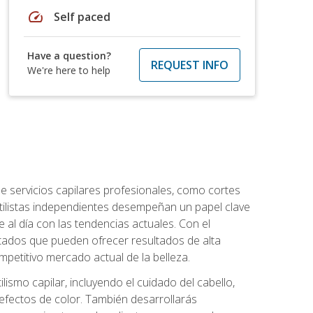
speed
Self paced
Have a question?
REQUEST INFO
We're here to help
e servicios capilares profesionales, como cortes
stilistas independientes desempeñan un papel clave
 al día con las tendencias actuales. Con el
citados que pueden ofrecer resultados de alta
mpetitivo mercado actual de la belleza.
lismo capilar, incluyendo el cuidado del cabello,
 efectos de color. También desarrollarás