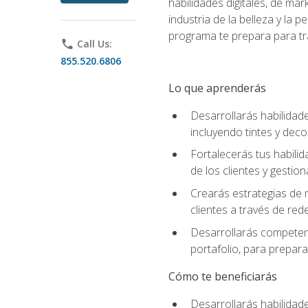
habilidades digitales, de mar
industria de la belleza y la
programa te prepara para tra
phone
Call Us:
855.520.6806
Lo que aprenderás
Desarrollarás habilidade
incluyendo tintes y deco
Fortalecerás tus habilid
de los clientes y gestion
Crearás estrategias de m
clientes a través de rede
Desarrollarás competenc
portafolio, para prepar
Cómo te beneficiarás
Desarrollarás habilidade