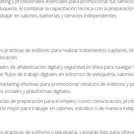
keting y profesionales esenciales para promocionar tus servicios
 peluquería. Al combinar la capacitación técnica con la preparac
bajar en salones, barberías y servicios independientes.
s prácticas de estilismo para realizar tratamientos capilares, té
loración.
ades de alfabetización digital y seguridad en línea para naveg
ar flujos de trabajo digitales en entornos de peluquería, salones 
arketing efectivas para promocionar servicios de estilismo y pe
s sociales y plataformas digitales.
ias de preparación para el empleo, como comunicación, profes
arte mejor para trabajar en salones, estudios o de manera inde
s prácticas de estilismo y peluquería, y estarás listo para ofre