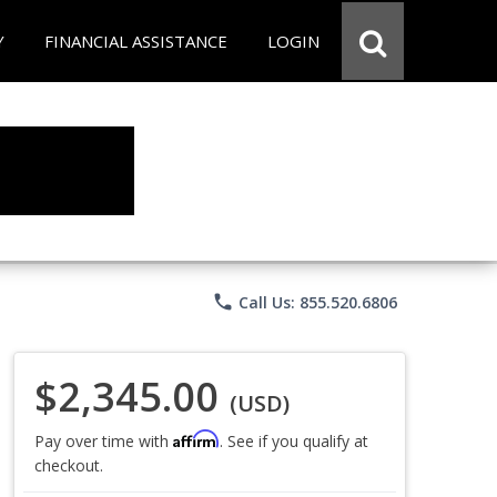
Y
FINANCIAL ASSISTANCE
LOGIN
phone
Call Us: 855.520.6806
$2,345.00
(USD)
Affirm
Pay over time with
. See if you qualify at
checkout.