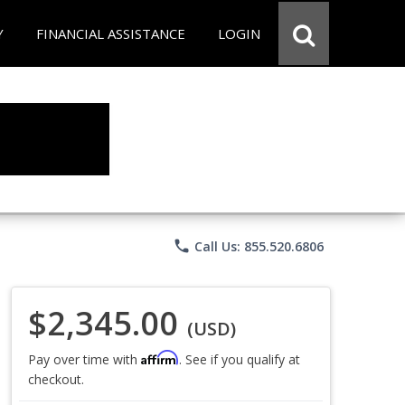
Y
FINANCIAL ASSISTANCE
LOGIN
phone
Call Us: 855.520.6806
$2,345.00
(USD)
Affirm
Pay over time with
. See if you qualify at
checkout.