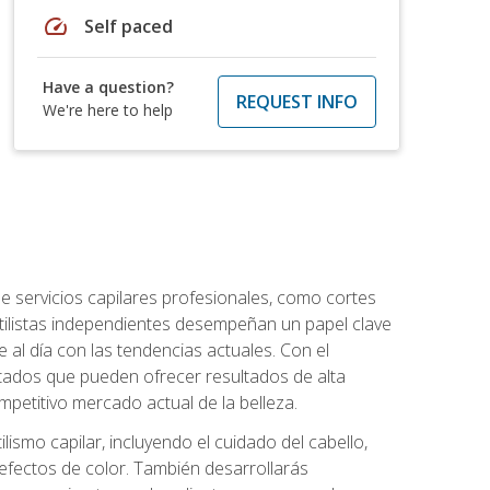
speed
Self paced
Have a question?
REQUEST INFO
We're here to help
e servicios capilares profesionales, como cortes
stilistas independientes desempeñan un papel clave
 al día con las tendencias actuales. Con el
citados que pueden ofrecer resultados de alta
mpetitivo mercado actual de la belleza.
lismo capilar, incluyendo el cuidado del cabello,
 efectos de color. También desarrollarás