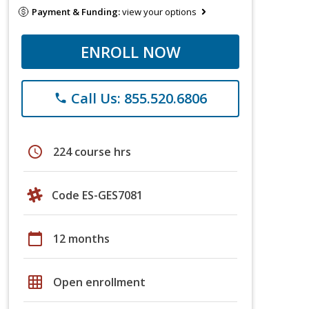
Payment & Funding:
view your options
ENROLL NOW
Call Us: 855.520.6806
phone
schedule
224 course hrs
Code ES-GES7081
calendar_today
12 months
grid_on
Open enrollment