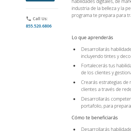
habilidades digitales, de mar
industria de la belleza y la
programa te prepara para tra
phone
Call Us:
855.520.6806
Lo que aprenderás
Desarrollarás habilidade
incluyendo tintes y deco
Fortalecerás tus habilid
de los clientes y gestion
Crearás estrategias de m
clientes a través de rede
Desarrollarás competenc
portafolio, para prepar
Cómo te beneficiarás
Desarrollarás habilidade