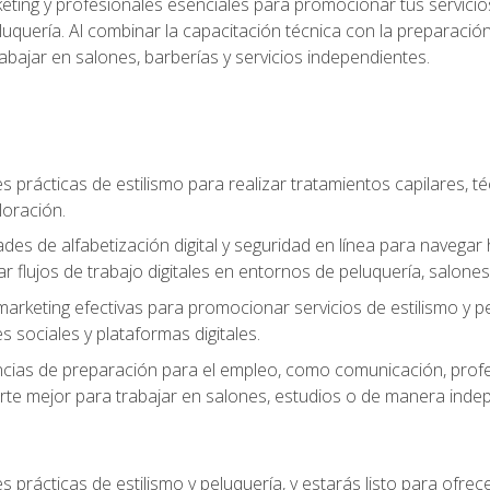
keting y profesionales esenciales para promocionar tus servicios
 peluquería. Al combinar la capacitación técnica con la preparac
bajar en salones, barberías y servicios independientes.
s prácticas de estilismo para realizar tratamientos capilares, té
loración.
ades de alfabetización digital y seguridad en línea para naveg
ar flujos de trabajo digitales en entornos de peluquería, salones 
arketing efectivas para promocionar servicios de estilismo y pe
s sociales y plataformas digitales.
ias de preparación para el empleo, como comunicación, profes
arte mejor para trabajar en salones, estudios o de manera inde
s prácticas de estilismo y peluquería, y estarás listo para ofre