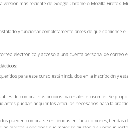
la versión más reciente de Google Chrome o Mozilla Firefox. Mi
instalado y funcionar completamente antes de que comience el 
 correo electrónico y acceso a una cuenta personal de correo e
dácticos:
ueridos para este curso están incluidos en la inscripción y esta
ables de comprar sus propios materiales e insumos. Se proporc
diantes puedan adquirir los artículos necesarios para la práctic
idos pueden comprarse en tiendas en línea comunes, tiendas de
r las marcas y opciones que mejor se ajusten a su presupuesto