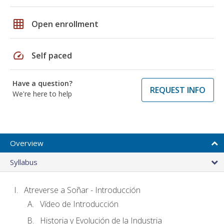
grid_on
Open enrollment
speed
Self paced
Have a question?
REQUEST INFO
We're here to help
Overview
Syllabus
Atreverse a Soñar - Introducción
Vídeo de Introducción
Historia y Evolución de la Industria