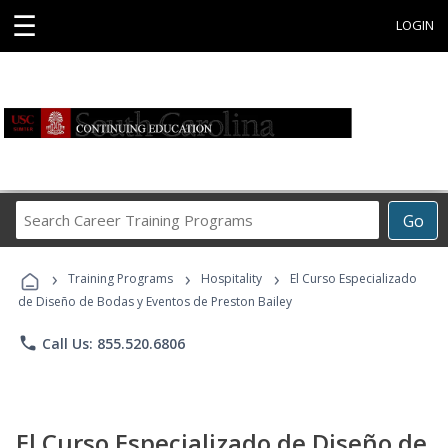
☰
LOGIN
Search
Go
Career
Training
›
›
›
Programs
Training Programs
Hospitality
El Curso Especializado
de Diseño de Bodas y Eventos de Preston Bailey
phone
Call Us: 855.520.6806
El Curso Especializado de Diseño de