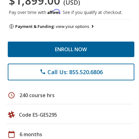
$1,899.00
(USD)
Affirm
Pay over time with
. See if you qualify at checkout.
Payment & Funding:
view your options
ENROLL NOW
Call Us: 855.520.6806
phone
schedule
240 course hrs
Code ES-GES295
calendar_today
6 months