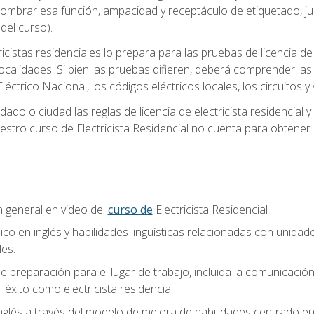
 nombrar esa función, ampacidad y receptáculo de etiquetado, j
el curso).
ricistas residenciales lo prepara para las pruebas de licencia d
localidades. Si bien las pruebas difieren, deberá comprender las
léctrico Nacional, los códigos eléctricos locales, los circuitos
ado o ciudad las reglas de licencia de electricista residencial 
stro curso de Electricista Residencial no cuenta para obtener 
n general en video del
curso de
Electricista Residencial
ico en inglés y habilidades lingüísticas relacionadas con unidad
les.
 preparación para el lugar de trabajo, incluida la comunicación, 
l éxito como electricista residencial
nglés a través del modelo de mejora de habilidades centrado e