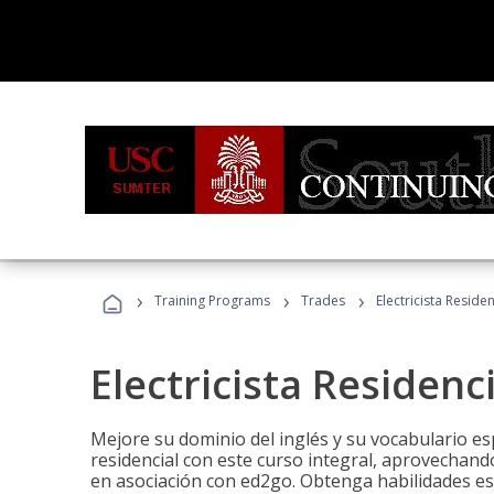
›
›
›
Training Programs
Trades
Electricista Reside
Electricista Residenc
Mejore su dominio del inglés y su vocabulario espe
residencial con este curso integral, aprovechando
en asociación con ed2go. Obtenga habilidades esenc