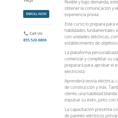
FAQs
flexible y bajo demanda, este
obtener la comunicación y el
ENROLL NOW
experiencia previa.
Este curso lo prepara para e
habilidades fundamentales en
phone
Call Us:
con unidades eléctricas, com
855.520.6806
establecimiento de objetivos
La plataforma personalizada 
comenzar y completar su capac
preparará para aprobar el ex
electricista.
Aprenderá teoría eléctrica, 
de construcción y más. Tambié
cliente, una habilidad blanda
impulsar su éxito, junto con 
La capacitación presenta co
de paneles eléctricos princip