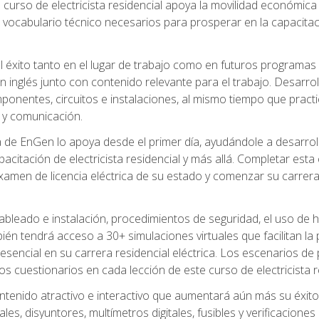
 curso de electricista residencial apoya la movilidad económica 
 vocabulario técnico necesarios para prosperar en la capacitaci
l éxito tanto en el lugar de trabajo como en futuros programas
 inglés junto con contenido relevante para el trabajo. Desarrol
ponentes, circuitos e instalaciones, al mismo tiempo que practic
 y comunicación.
de EnGen lo apoya desde el primer día, ayudándole a desarrolla
itación de electricista residencial y más allá. Completar esta c
amen de licencia eléctrica de su estado y comenzar su carrera 
cableado e instalación, procedimientos de seguridad, el uso de
n tendrá acceso a 30+ simulaciones virtuales que facilitan la p
 esencial en su carrera residencial eléctrica. Los escenarios de
los cuestionarios en cada lección de este curso de electricista r
ntenido atractivo e interactivo que aumentará aún más su éxit
ales, disyuntores, multímetros digitales, fusibles y verificacion