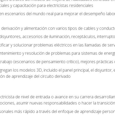
les y capacitación para electricistas residenciales
o en escenarios del mundo real para mejorar el desempeño labora
 derivación y alimentación con varios tipos de cables y conduc
 disyuntores, accesorios de iluminación, receptáculos, interrupt
icar y solucionar problemas eléctricos en las llamadas de serv
ntenimiento y resolución de problemas para sistemas de energí
rabajo (escenarios de pensamiento crítico), mejores prácticas d
n los modelos 3D, incluido el panel principal, el disyuntor, el m
ión de aprendizaje del circuito derivado
ectricista de nivel de entrada o avance en su carrera desarrollan
mociones, asumir nuevas responsabilidades o hacer la transició
sonales más rápido a través del enfoque de aprendizaje perso