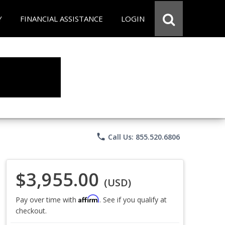
Y
FINANCIAL ASSISTANCE
LOGIN
phone
Call Us: 855.520.6806
$3,955.00
(USD)
Affirm
Pay over time with
. See if you qualify at
checkout.