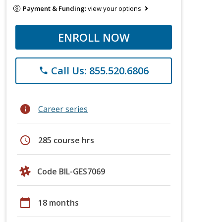
Payment & Funding:
view your options
ENROLL NOW
Call Us: 855.520.6806
phone
info
Career series
schedule
285 course hrs
Code BIL-GES7069
calendar_today
18 months