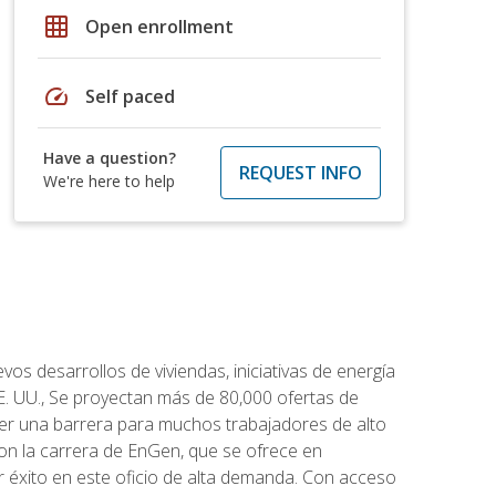
grid_on
Open enrollment
speed
Self paced
Have a question?
REQUEST INFO
We're here to help
os desarrollos de viviendas, iniciativas de energía
EE. UU., Se proyectan más de 80,000 ofertas de
 ser una barrera para muchos trabajadores de alto
con la carrera de EnGen, que se ofrece en
er éxito en este oficio de alta demanda. Con acceso